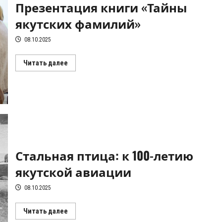
Презентация книги «Тайны
якутских фамилий»
08.10.2025
Прочитать
Читать далее
больше
о
Презентация
книги
«Тайны
якутских
фамилий»
Стальная птица: к 100-летию
якутской авиации
08.10.2025
Прочитать
Читать далее
больше