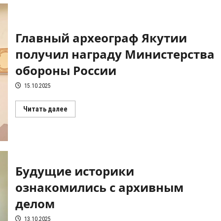
Главный археограф Якутии
получил награду Министерства
обороны России
15.10.2025
Прочитать
Читать далее
больше
о
Главный
археограф
Якутии
получил
награду
Министерства
Будущие историки
обороны
России
ознакомились с архивным
делом
13.10.2025