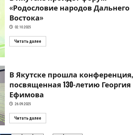
«Родословие народов Дальнего
Востока»
02.10.2025
Прочитать
Читать далее
больше
о
В
Якутске
пройдет
форум
«Родословие
В Якутске прошла конференция,
народов
Дальнего
посвященная 130-летию Георгия
Востока»
Ефимова
26.09.2025
Прочитать
Читать далее
больше
о
В
Якутске