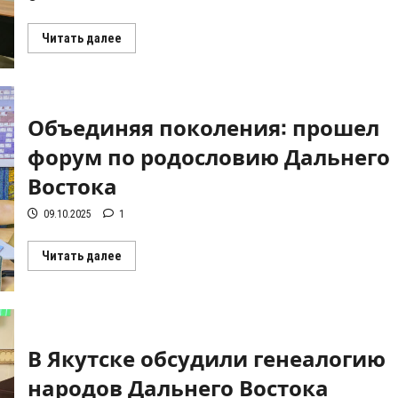
Прочитать
Читать далее
больше
о
Будущие
историки
ознакомились
с
Объединяя поколения: прошел
архивным
делом
форум по родословию Дальнего
Востока
09.10.2025
1
Прочитать
Читать далее
больше
о
Объединяя
поколения:
прошел
форум
по
В Якутске обсудили генеалогию
родословию
Дальнего
народов Дальнего Востока
Востока