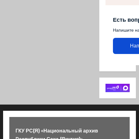
Есть воп
Напишите н
Нап
ГКУ РС(Я) «Национальный архив
Республики Саха (Якутия)»