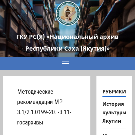
ГКУ РС(Я) «Национальный архив
Республики Саха (Якутия)»
Основное
меню
РУБРИКИ
Методические
рекомендации МР
История
3.1/2.1.0199-20. -3.11-
культуры
Якутии
госархивы