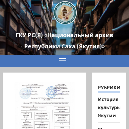
ГКУ РС(Я) «Национальный архив
Республики Саха (Якутия)»
Основное
меню
РУБРИКИ
История
культуры
Якутии