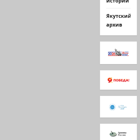
истории
Якутский
архив