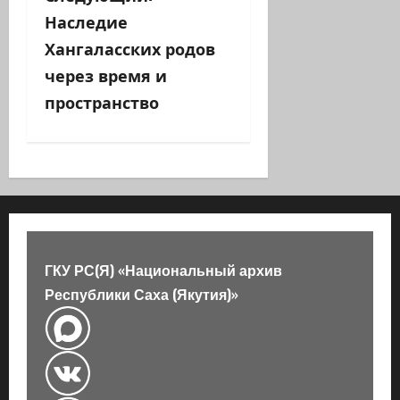
и
Наследие
г
Хангаласских родов
а
через время и
пространство
ц
и
я
з
а
ГКУ РС(Я) «Национальный архив
Республики Саха (Якутия)»
п
и
с