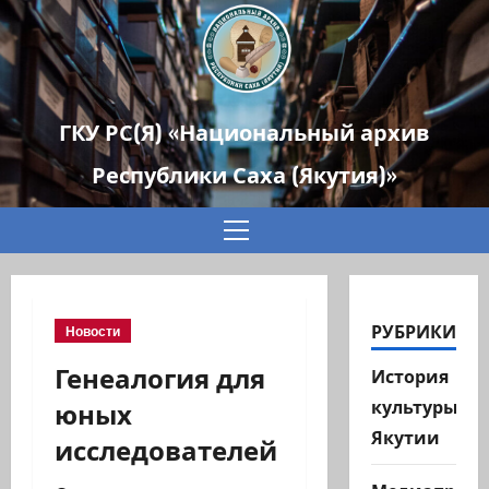
ГКУ РС(Я) «Национальный архив
Республики Саха (Якутия)»
Основное
меню
РУБРИКИ
Новости
Генеалогия для
История
юных
культуры
Якутии
исследователей