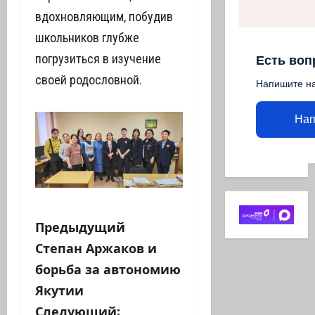
вдохновляющим, побудив
школьников глубже
погрузиться в изучение
Есть воп
своей родословной.
Напишите н
Нап
Н
Предыдущий
Степан Аржаков и
а
борьба за автономию
в
Якутии
Следующий: