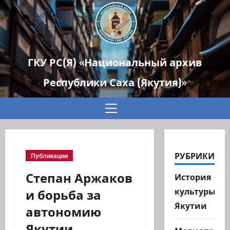
ГКУ РС(Я) «Национальный архив
Республики Саха (Якутия)»
Основное
меню
РУБРИКИ
Публикации
Степан Аржаков
История
и борьба за
культуры
Якутии
автономию
Якутии