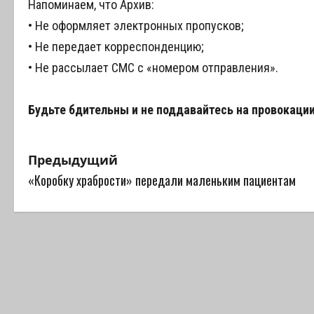
Напоминаем, что Архив:
• Не оформляет электронных пропусков;
• Не передает корреспонденцию;
• Не рассылает СМС с «номером отправления».
Будьте бдительны и не поддавайтесь на провокации
Н
Предыдущий
«Коробку храбрости» передали маленьким пациентам
а
в
и
г
а