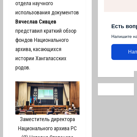
отдела научного
использования документов
Вячеслав Сивцев
Есть воп
представил краткий обзор
Напишите н
фондов Национального
архива, касающихся
Нап
истории Хангаласских
родов.
Заместитель директора
Национального архива РС