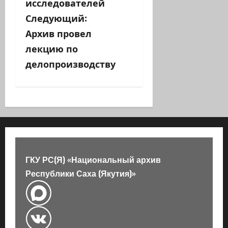
исследователей
в
Следующий:
Архив провел
и
лекцию по
г
делопроизводству
а
ц
и
я
ГКУ РС(Я) «Национальный архив
з
Республики Саха (Якутия)»
а
п