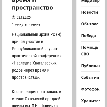
Медиапроек
пространство
Новости
02.12.2024
Объявления
1 минуты чтение
Национальный архив РС (Я)
Победа
принял участие в
Помощь
Республиканской научно-
СВО
практической конференции
«Наследие Хангаласских
Публикации
родов через время и
События
пространство».
Фотофонд
Конференция состоялась в
стенах Октемской средней
Хранители
школы им. П.И. Шадрина и