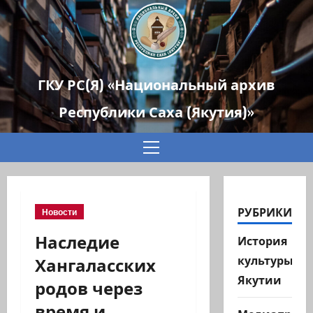
ГКУ РС(Я) «Национальный архив
Республики Саха (Якутия)»
Основное
меню
РУБРИКИ
Новости
Наследие
История
Хангаласских
культуры
Якутии
родов через
время и