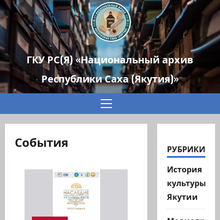
ГКУ РС(Я) «Национальный архив
Республики Саха (Якутия)»
Основное
меню
События
РУБРИКИ
История
культуры
Якутии