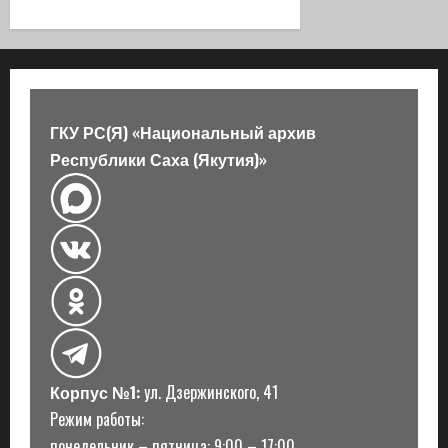
ц
и
я
ГКУ РС(Я) «Национальный архив
з
Республики Саха (Якутия)»
а
п
и
с
и
Корпус №1:
ул. Дзержинского, 41
Режим работы:
понедельник – пятница: 9:00 – 17:00