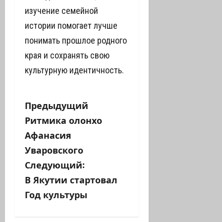
изучение семейной
истории помогает лучше
понимать прошлое родного
края и сохранять свою
культурную идентичность.
Н
Предыдущий
Ритмика олонхо
а
Афанасия
в
Уваровского
Следующий:
и
В Якутии стартовал
г
Год культуры
а