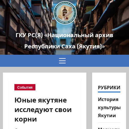
ГКУ РС(Я) «Национальный архив
Республики Саха (Якутия)»
Основное
меню
РУБРИКИ
События
Юные якутяне
История
исследуют свои
культуры
Якутии
корни