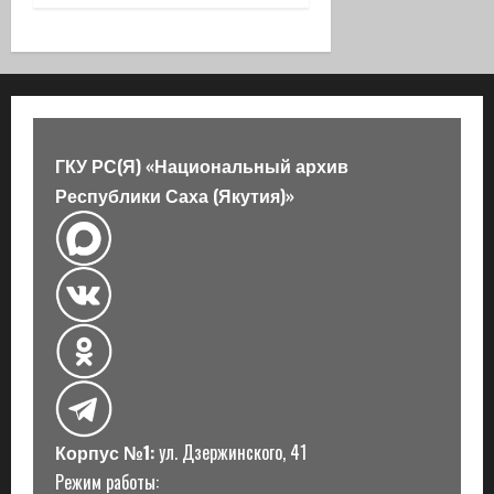
ц
и
я
з
ГКУ РС(Я) «Национальный архив
а
Республики Саха (Якутия)»
п
и
с
и
Корпус №1:
ул. Дзержинского, 41
Режим работы: