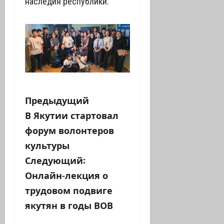
наследия республики.
Н
Предыдущий
В Якутии стартовал
а
форум волонтеров
в
культуры
Следующий:
и
Онлайн-лекция о
г
трудовом подвиге
а
якутян в годы ВОВ