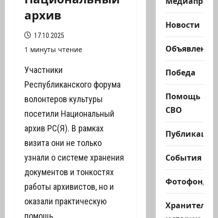
Медиапроек
архив
Новости
17.10.2025
Объявления
1 минуты чтение
Участники
Победа
Республиканского форума
Помощь
волонтеров культуры
СВО
посетили Национальный
архив РС(Я). В рамках
Публикации
визита они не только
События
узнали о системе хранения
документов и тонкостях
Фотофонд
работы архивистов, но и
оказали практическую
Хранители
помощь.