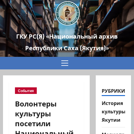
ГКУ РС(Я) «Национальный архив
Республики Саха (Якутия)»
Основное
меню
РУБРИКИ
События
Волонтеры
История
культуры
культуры
Якутии
посетили
Национальный