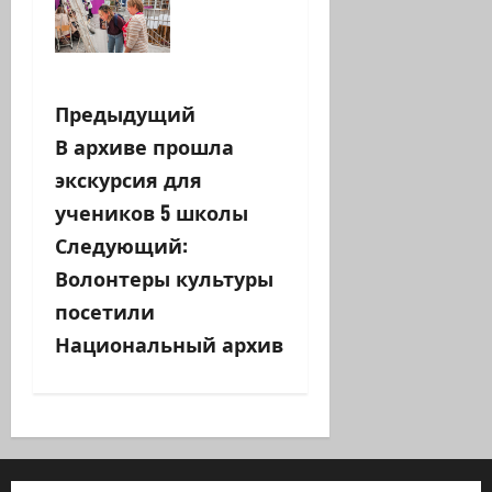
Н
Предыдущий
В архиве прошла
а
экскурсия для
в
учеников 5 школы
Следующий:
и
Волонтеры культуры
г
посетили
а
Национальный архив
ц
и
я