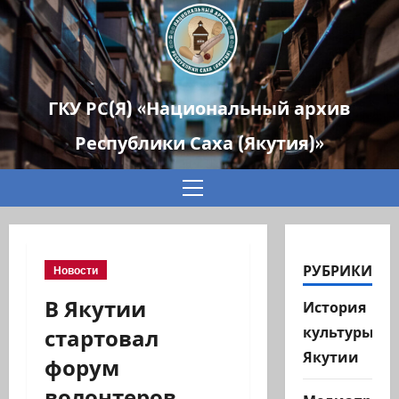
ГКУ РС(Я) «Национальный архив
Республики Саха (Якутия)»
Основное
меню
РУБРИКИ
Новости
В Якутии
История
стартовал
культуры
Якутии
форум
волонтеров