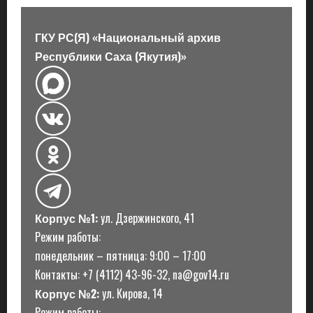
з
ГКУ РС(Я) «Национальный архив
а
Республики Саха (Якутия)»
п
и
с
и
Корпус №1:
ул. Дзержинского, 41
Режим работы:
понедельник – пятница: 9:00 – 17:00
Контакты: +7 (4112) 43-96-32, na@gov14.ru
Корпус №2:
ул. Кирова, 14
Режим работы: