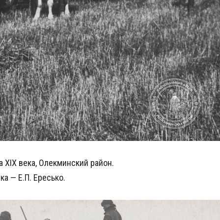
а ХIХ века, Олекминский район.
а — Е.П. Ересько.