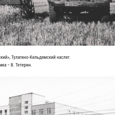
ский», Тулагино-Кильдямский наслег.
мка – В. Тетерин.