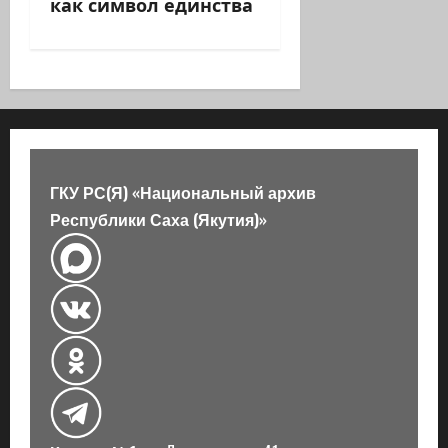
как символ единства
и
я
з
а
п
ГКУ РС(Я) «Национальный архив
Республики Саха (Якутия)»
и
с
и