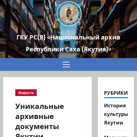
ГКУ РС(Я) «Национальный архив
Республики Саха (Якутия)»
Основное
меню
РУБРИКИ
Новости
Уникальные
История
архивные
культуры
Якутии
документы
Якутии