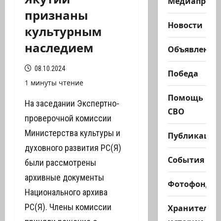
Медиапроек
признаны
Новости
культурным
наследием
Объявления
08.10.2024
Победа
1 минуты чтение
Помощь
На заседании Экспертно-
СВО
проверочной комиссии
Министерства культуры и
Публикации
духовного развития РС(Я)
События
были рассмотрены
архивные документы
Фотофонд
Национального архива
РС(Я). Члены комиссии
Хранители