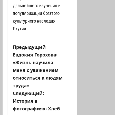
дальнейшего изучения и
популяризации богатого
культурного наследия
Якутии.
Н
Предыдущий
Евдокия Горохова:
а
«Жизнь научила
в
меня с уважением
относиться к людям
и
труда»
г
Следующий:
а
История в
фотографиях: Хлеб
ц