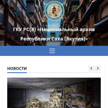
ГКУ РС(Я) «Национальный архив
Республики Саха (Якутия)»
Основное
Новост
меню
Никол
НОВОСТИ
Хрони
04.08.