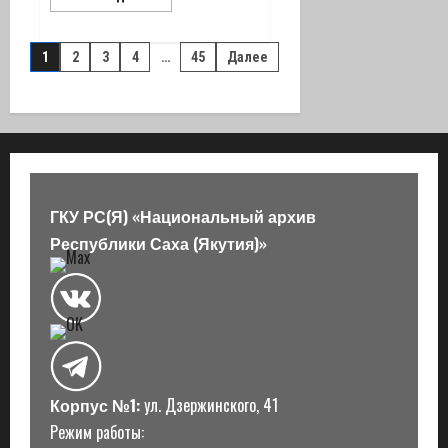
больше
о
Студенты
Пагинация
Республиканского
1
2
3
4
…
45
Далее
техникума-
интерната
записей
успешно
сдали
экзамен
ГКУ РС(Я) «Национальный архив
Республики Саха (Якутия)»
Корпус №1:
ул. Дзержинского, 41
Режим работы: