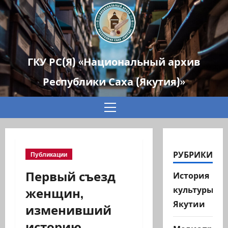
ГКУ РС(Я) «Национальный архив
Республики Саха (Якутия)»
Основное
меню
РУБРИКИ
Публикации
Первый съезд
История
женщин,
культуры
Якутии
изменивший
историю