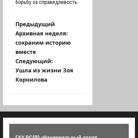
борьбу за справедливость.
Н
Предыдущий
Архивная неделя:
а
сохраним историю
в
вместе
Следующий:
и
Ушла из жизни Зоя
г
Корнилова
а
ц
и
я
ГКУ РС(Я) «Национальный архив