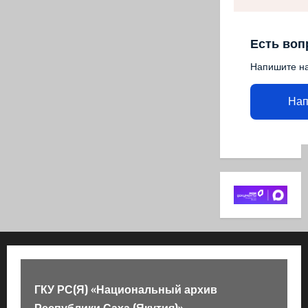
Есть воп
Напишите н
Нап
ГКУ РС(Я) «Национальный архив
Республики Саха (Якутия)»