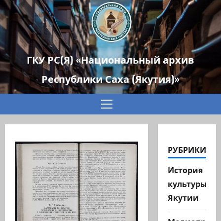
ГКУ РС(Я) «Национальный архив
Республики Саха (Якутия)»
Основное
меню
РУБРИКИ
История
культуры
Якутии