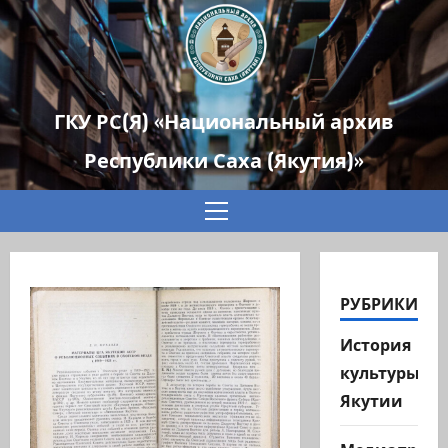
ГКУ РС(Я) «Национальный архив
Республики Саха (Якутия)»
Основное
меню
РУБРИКИ
История
культуры
Якутии