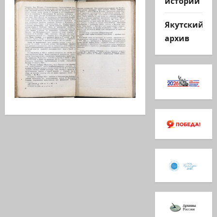
истории
Якутский
архив