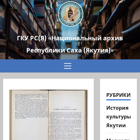
ГКУ РС(Я) «Национальный архив
Республики Саха (Якутия)»
Основное
меню
РУБРИКИ
История
культуры
Якутии