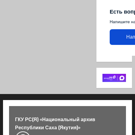
Есть воп
Напишите н
Нап
ГКУ РС(Я) «Национальный архив
Республики Саха (Якутия)»