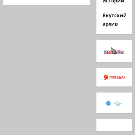
истории
Якутский
архив