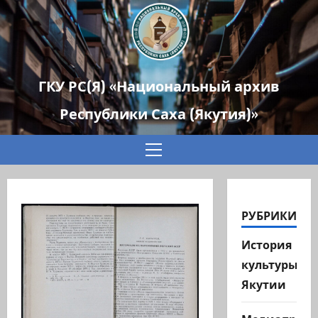
ГКУ РС(Я) «Национальный архив
Республики Саха (Якутия)»
Основное
меню
РУБРИКИ
История
культуры
Якутии