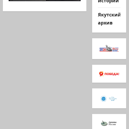
истории
Якутский
архив