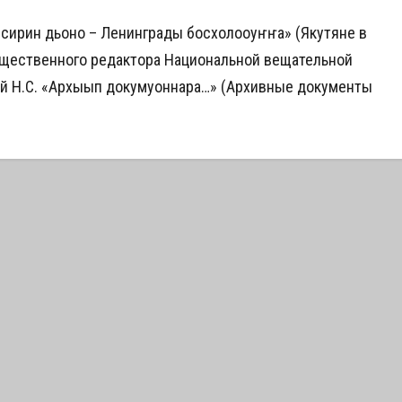
 сирин дьоно – Ленинграды босхолооһуҥҥа» (Якутяне в
бщественного редактора Национальной вещательной
ой Н.С. «Архыып докумуоннара…» (Архивные документы