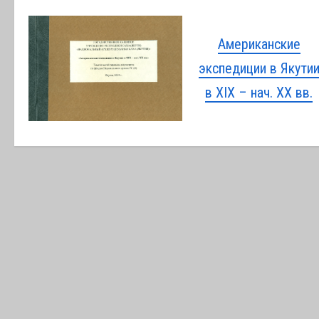
Американские
экспедиции в Якути
в XIX – нач. XX вв.