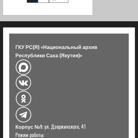
записей
наставник,
лидер
и
профессионал
ГКУ РС(Я) «Национальный архив
Республики Саха (Якутия)»
Корпус №1:
ул. Дзержинского, 41
Режим работы: