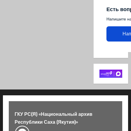
Есть воп
Напишите н
Нап
ГКУ РС(Я) «Национальный архив
Республики Саха (Якутия)»