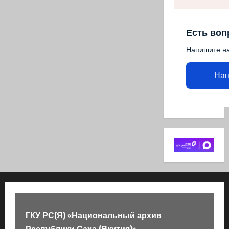
Есть воп
Напишите н
Нап
ГКУ РС(Я) «Национальный архив
Республики Саха (Якутия)»