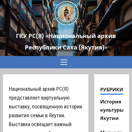
ГКУ РС(Я) «Национальный архив
Республики Саха (Якутия)»
Основное
меню
Национальный архив РС(Я)
РУБРИКИ
представляет виртуальную
История
выставку, посвященную истории
культуры
развития семьи в Якутии.
Якутии
Выставка освещает важный