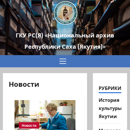
ГКУ РС(Я) «Национальный архив
Республики Саха (Якутия)»
Основное
меню
Новости
РУБРИКИ
История
культуры
Якутии
Новости