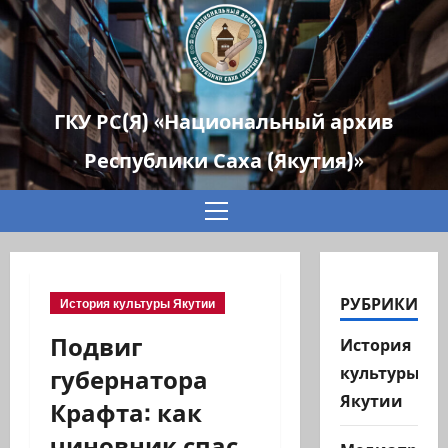
ГКУ РС(Я) «Национальный архив
Республики Саха (Якутия)»
Основное
меню
РУБРИКИ
История культуры Якутии
Подвиг
История
губернатора
культуры
Якутии
Крафта: как
чиновник спас