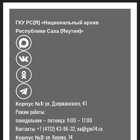
а
п
ГКУ РС(Я) «Национальный архив
Республики Саха (Якутия)»
и
с
и
Корпус №1:
ул. Дзержинского, 41
Режим работы:
понедельник – пятница: 9:00 – 17:00
Контакты: +7 (4112) 43-96-32, na@gov14.ru
Корпус №2:
ул. Кирова, 14