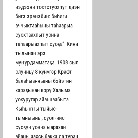
иэдээни тохтотуохпут диэн
бигэ эрэнэбин: биһиги
аччыктааһыны таһаарыа
суохтаахпыт уонна
таһаарыахпыт суоҕа”. Кини
тылынан эрэ
муҥурдамматаҕа. 1908 сыл
олунньу 8 күнүгэр Крафт
балаһыанньаны бэйэтин
хараҕынан көрөөрү Халыма
уокуругар айаннаабыта.
Кыһыҥҥы тыйыс-
тымныыны, суол-иис
суоҕун уонна ыарахан
айаны аахсыбакка да туран