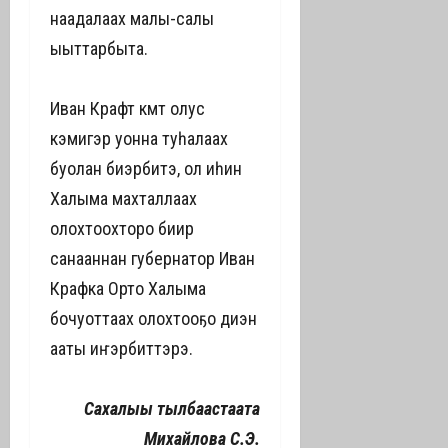
наадалаах малы-салы
ыыттарбыта.
Иван Крафт көмөтө олус
кэмигэр уонна туһалаах
буолан биэрбитэ, ол иһин
Халыма махталлаах
олохтоохторо биир
санааннан губернатор Иван
Крафка Орто Халыма
бочуоттаах олохтооҕо диэн
ааты иҥэрбиттэрэ.
Сахалыы тылбаастаата
Михайлова С.Э.