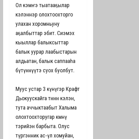
Ол кэмҥэ тыатааҕылар
кэлэннэр олохтоохторго
улахан хоромньуну
аҕалбыттар эбит. Сиэмэх
кыыллар балыксыттар
балык уурар лаабыстарын
алдьатан, балык саппааһа
бүтүннүүтэ суох буолбут.
Муус устар 3 күнүгэр Крафт
Дьокуускайга төннөн кэлэн,
тута аччыктаабыт Халыма
олохтоохторугар көмөнү
тэрийэн барбыта. Олус
түргэнник ас-үөл хомуйан,