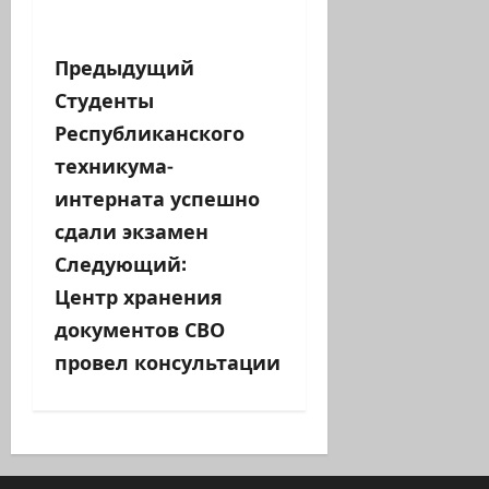
Н
Предыдущий
Студенты
а
Республиканского
в
техникума-
интерната успешно
и
сдали экзамен
г
Следующий:
а
Центр хранения
документов СВО
ц
провел консультации
и
я
з