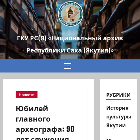
ГКУ РС(Я) «Национальный архив
Республики Саха (Якутия)»
Основное
меню
РУБРИКИ
Новости
Юбилей
История
главного
культуры
Якутии
археографа: 90
лет служения