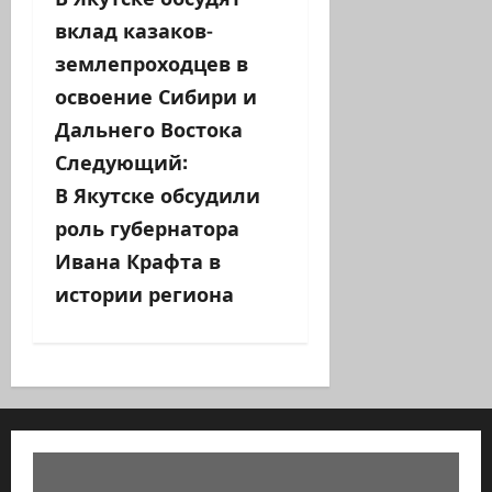
а
вклад казаков-
в
землепроходцев в
освоение Сибири и
и
Дальнего Востока
г
Следующий:
а
В Якутске обсудили
роль губернатора
ц
Ивана Крафта в
и
истории региона
я
з
а
п