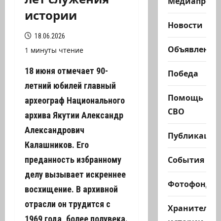
Медиапроек
истории
Новости
18.06.2026
Объявления
1 минуты чтение
18 июня отмечает
90-
Победа
летний юбилей
главный
Помощь
археограф Национального
СВО
архива Якутии Александр
Александрович
Публикации
Калашников. Его
События
преданность избранному
делу вызывает искреннее
Фотофонд
восхищение. В архивной
отрасли он трудится с
Хранители
1969 года, более полувека.