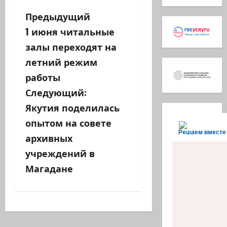
Н
Предыдущий
1 июня читальные
а
залы переходят на
в
летний режим
работы
и
Следующий:
г
Якутия поделилась
а
опытом на совете
Решаем вместе
архивных
ц
учреждений в
и
Магадане
я
з