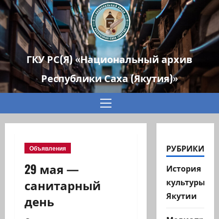
ГКУ РС(Я) «Национальный архив
Республики Саха (Якутия)»
Основное
меню
РУБРИКИ
Объявления
29 мая —
История
санитарный
культуры
Якутии
день