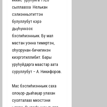
сыллаахха Нелькан
сэлиэнньэтиттэн
булуллубут кэрэ
дьүһүннээх
бэспиһиэнньик. Бу мал
мастан уонна тимиртэн,
оһуорунан-бичигинэн
киэргэтиллибит. Бары
уруһуйдарга маастар аата
суруллубут – А. Никифоров.
Мас бэспиһиэнньик саха
олоҕор-дьаһаҕар улахан
суолталаах миэстэни