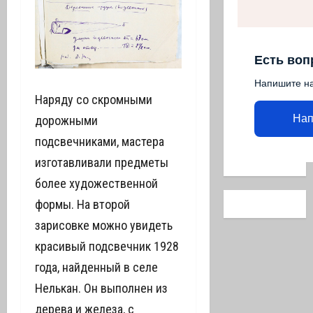
Есть воп
Напишите н
Наряду со скромными
Нап
дорожными
подсвечниками, мастера
изготавливали предметы
более художественной
формы. На второй
зарисовке можно увидеть
красивый подсвечник 1928
года, найденный в селе
Нелькан. Он выполнен из
дерева и железа, с