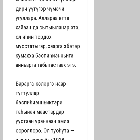
дириҥ үүтүгэр чүмэчи
угуллара. Аллараа өттө
хайаан да сытыыланар этэ,
ол иһин тордох
муостатыгар, хаарга эбэтэр
кумахха бэспиһиэнньиги
анньарга табыгастаах этэ.
Барарга-кэлэргэ наар
туттуллар
бэспиһиэнньиктэри
таһынан маастардар
уустаан ураннаан эмиэ
оҥороллоро. Ол туоһута —
иккис уруһуйга 1928