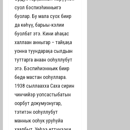
суол бэспиэһинньигэ
буолар. Бу мала суох биир
да көһүү, барыы-кэлии
буолбат этэ. Кини аһаҕас
халлаан анныгар – тайҕаҕа
уонна туундараҕа сылдьан
туттарга анаан оҥоһуллубут
этэ. Бэспиһиэнньик биир
бөдөҥ мастан оҥоһуллара.
1938 сыллаахха Саха сирин
чинчийэр уопсастыбатын
оҥорбут докумуонугар,
тэтиҥтэн оҥоһуллубут
маннык оҥоһук уруһуйа
хаалбыт. Үөһээ өттүнээҕи