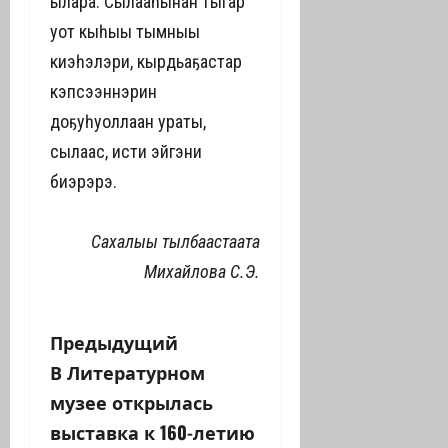
ылара. Сылааһынан тыгар
уот кыһыҥҥы тымныы
киэһэлэри, кырдьаҕастар
кэпсээннэрин
доҕуһуоллаан ураты,
сылаас, истиҥ эйгэни
биэрэрэ.
Сахалыы тылбаастаата
Михайлова С.Э.
Н
Предыдущий
В Литературном
а
музее открылась
в
выставка к 160-летию