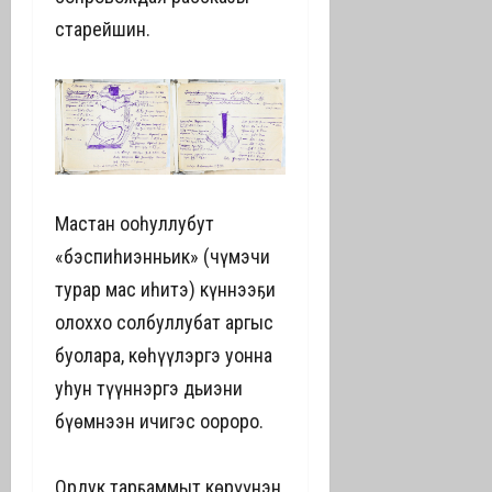
старейшин.
Мастан оҥоһуллубут
«бэспиһиэнньик» (чүмэчи
турар мас иһитэ) күннээҕи
олоххо солбуллубат аргыс
буолара, көһүүлэргэ уонна
уһун түүннэргэ дьиэни
бүөмнээн ичигэс оҥороро.
Ордук тарҕаммыт көрүҥүнэн