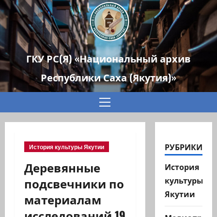
ГКУ РС(Я) «Национальный архив
Республики Саха (Якутия)»
Основное
меню
РУБРИКИ
История культуры Якутии
Деревянные
История
подсвечники по
культуры
Якутии
материалам
исследований 19