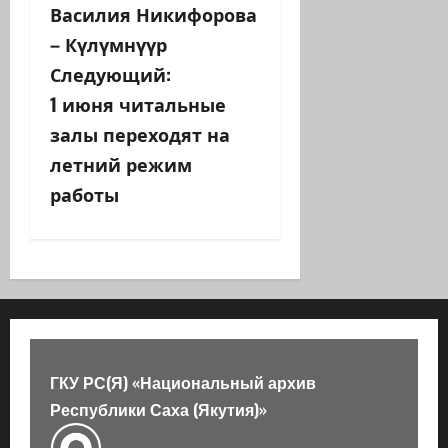
Василия Никифорова
и
– Күлүмнүүр
г
Следующий:
а
1 июня читальные
залы переходят на
ц
летний режим
и
работы
я
з
а
п
ГКУ РС(Я) «Национальный архив
и
Республики Саха (Якутия)»
с