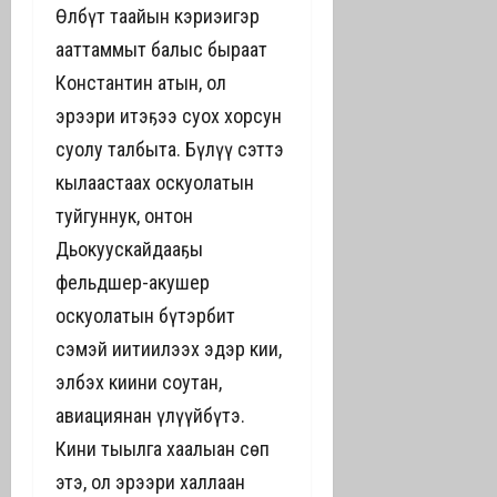
Өлбүт таайын кэриэһигэр
ааттаммыт балыс быраат
Константин атын, ол
эрээри итэҕэһэ суох хорсун
суолу талбыта. Бүлүү сэттэ
кылаастаах оскуолатын
туйгуннук, онтон
Дьокуускайдааҕы
фельдшер-акушер
оскуолатын бүтэрбит
сэмэй иитиилээх эдэр киһи,
элбэх киһини соһутан,
авиациянан үлүһүйбүтэ.
Кини тыылга хаалыан сөп
этэ, ол эрээри халлаан