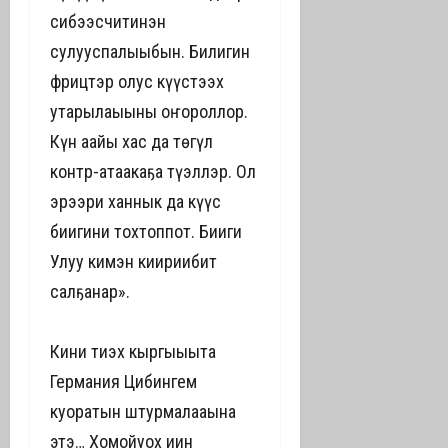
сибээсчитинэн
сулууспалыыбын. Билигин
фрицтэр олус күүстээх
утарылаһыыны оҥороллор.
Күн аайы хас да төгүл
контр-атаакаҕа түһэллэр. Ол
эрээри ханнык да күүс
биһигини тохтоппот. Биһиги
Улуу кимэн киириибит
салҕанар».
Кини тиһэх кыргыһыыта
Германия Цибингем
куоратын штурмалааһына
этэ… Хомойуох иһин