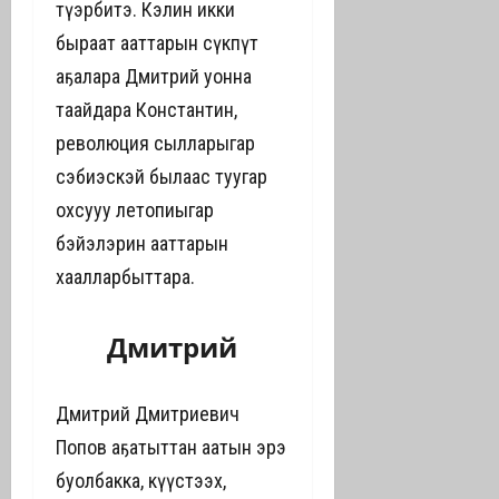
түһэрбитэ. Кэлин икки
быраат ааттарын сүкпүт
аҕалара Дмитрий уонна
таайдара Константин,
революция сылларыгар
сэбиэскэй былаас туһугар
охсуһуу летопиһыгар
бэйэлэрин ааттарын
хаалларбыттара.
Дмитрий
Дмитрий Дмитриевич
Попов аҕатыттан аатын эрэ
буолбакка, күүстээх,