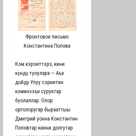
Фронтовое письмо
Константина Попова
Кэм кэрэһиттэрэ, кини
күндү туоһулара — Аҕа
дойду Улуу сэриитин
кэминээҕи суруктар
буолаллар. Олор
ортолоругар бырааттыы
Дмитрий уонна Константин
Поповтар киһини долгутар