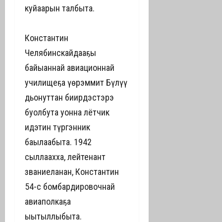
куйаарын талбыта.
Константин
Челябинскайдааҕы
байыаннай авиационнай
училищеҕа үөрэммит Бүлүү
дьонуттан биирдэстэрэ
буолбута уонна лётчик
идэтин түргэнник
баһылаабыта. 1942
сыллаахха, лейтенант
званиеланан, Константин
54-с бомбардировочнай
авиаполкаҕа
ыытыллыбыта.