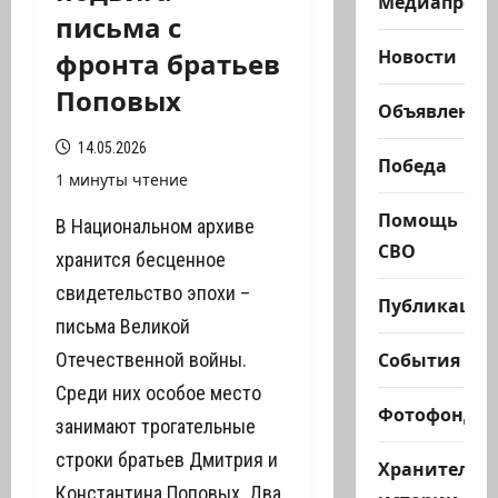
Медиапроек
письма с
фронта братьев
Новости
Поповых
Объявления
14.05.2026
Победа
1 минуты чтение
Помощь
В Национальном архиве
СВО
хранится бесценное
свидетельство эпохи –
Публикации
письма Великой
События
Отечественной войны.
Среди них особое место
Фотофонд
занимают трогательные
строки братьев Дмитрия и
Хранители
Константина Поповых. Два