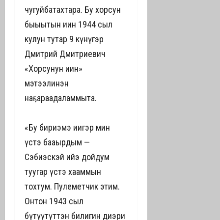
чугуйбатахтара. Бу хорсун
быһыытын иһин 1944 сыл
кулун тутар 9 күнүгэр
Дмитрий Дмитриевич
«Хорсунун иһин»
мэтээлинэн
наҕараадаламмыта.
«Бу бириэмэ иһигэр мин
үстэ бааһырдым —
Сэбиэскэй ийэ дойдум
туһугар үстэ хааммын
тохтум. Пулеметчик этим.
Онтон 1943 сыл
бүтүүтүттэн билигин диэри