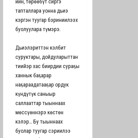
иһин, төрөөбүт сиргэ
тапталлара уонна дьиэ
кэргэн туһугар бэриниилээх
буолуулара түмэрэ.
Дьиэлэриттэн кэлбит
суруктары, дойдуларыттан
тиийэр хас биирдии сураҕы
ханнык баҕарар
наҕараадатааҕар ордук
күндүтүк саныыр
саллааттар тыыннаах
мөссүөннэрэ көстөн
кэлэр… Бу тыыннаах
буолар туһугар сэриилэһэ