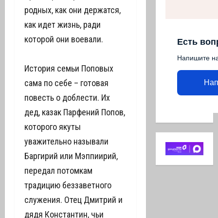
родных, как они держатся,
как идет жизнь, ради
которой они воевали.
Есть воп
Напишите н
История семьи Поповых
сама по себе – готовая
Нап
повесть о доблести. Их
дед, казак Парфений Попов,
которого якуты
уважительно называли
Баргирий или Мэппиирий,
передал потомкам
традицию беззаветного
служения. Отец Дмитрий и
дядя Константин, чьи