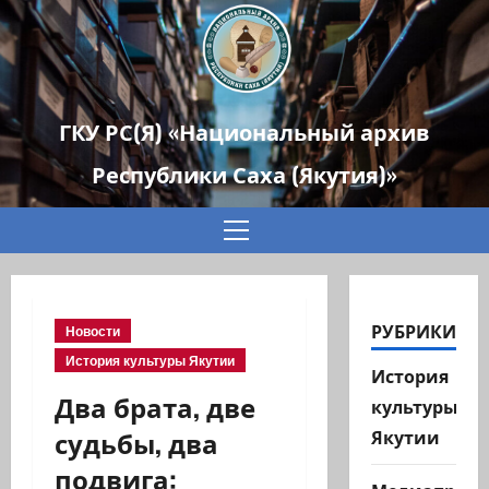
ГКУ РС(Я) «Национальный архив
Республики Саха (Якутия)»
Основное
меню
РУБРИКИ
Новости
История культуры Якутии
История
Два брата, две
культуры
судьбы, два
Якутии
подвига: