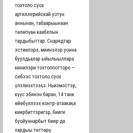
тохтоло суох
артиллерийскай уотун
аннынан, табаарыһынаан
төлөпүөн каабелын
тардыбыттар. Снарядтар
эстиилэрэ, миинэлэр уонна
буулдьалар ыйылыыллара
кинилэри тохтоппотторо —
сибээс тохтоло суох
үлэлиэхтээҕэ. Ньиэмэстэр,
күүс эбинэн баран, 14 танк
өйөбүллээх контр-атаакаҕа
киирбиттэригэр, биһиги
буойуннарбыт биир да
хардыы төттөрү