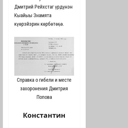
Дмитрий Рейхстаг үрдүнэн
Кыайыы Знамята
күөрэйэрин көрбөтөҕө.
Справка о гибели и месте
захоронения Дмитрия
Попова
Константин