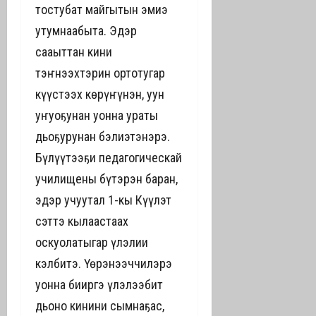
тостубат майгытын эмиэ
утумнаабыта. Эдэр
сааһыттан кини
тэҥнээхтэрин ортотугар
күүстээх көрүҥүнэн, уһун
уҥуоҕунан уонна ураты
дьоҕурунан бэлиэтэнэрэ.
Бүлүүтээҕи педагогическай
училищены бүтэрэн баран,
эдэр учуутал 1-кы Күүлэт
сэттэ кылаастаах
оскуолатыгар үлэлии
кэлбитэ. Үөрэнээччилэрэ
уонна бииргэ үлэлээбит
дьоно кинини сымнаҕас,