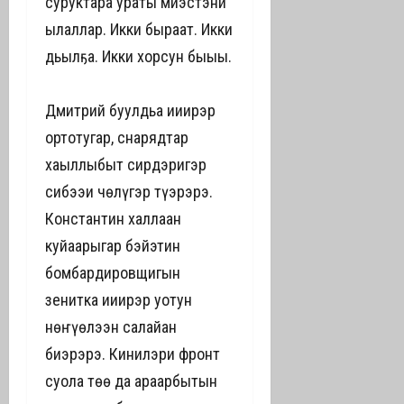
суруктара ураты миэстэни
ылаллар. Икки быраат. Икки
дьылҕа. Икки хорсун быһыы.
Дмитрий буулдьа иһиирэр
ортотугар, снарядтар
хаһыллыбыт сирдэригэр
сибээһи чөлүгэр түһэрэрэ.
Константин халлаан
куйаарыгар бэйэтин
бомбардировщигын
зенитка иһиирэр уотун
нөҥүөлээн салайан
биэрэрэ. Кинилэри фронт
суола төһө да араарбытын