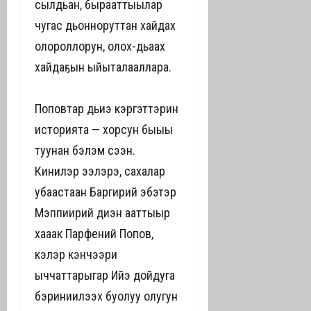
сылдьан, бырааттыылар
чугас дьонноруттан хайдах
олороллорун, олох-дьаһах
хайдаҕын ыйыталаһаллара.
Поповтар дьиэ кэргэттэрин
историята — хорсун быһыы
туһунан бэлэм сэһэн.
Кинилэр эһэлэрэ, сахалар
убаастаан Баргирий эбэтэр
Мэппиирий диэн ааттыыр
хаһаак Парфений Попов,
кэлэр кэнчээри
ыччаттарыгар Ийэ дойдуга
бэриниилээх буолуу олугун