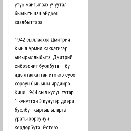
үтүө майгылаах учуутал
быһыытынан өйдөөн
хаалбыттара.
1942 сыллаахха Дмитрий
Кыһыл Армия кэккэтигэр
ыҥырыллыбыта. Дмитрий
сибээсчит буолбута — бу
идэ атаакаттан итэҕэһэ суох
хорсун быһыыны ирдиирэ.
Кини 1944 сыл кулун тутар
1 күнүттэн 3 күнүгэр диэри
буолбут кыргыһыыларга
ураты хорсунун
көрдөрбүтэ. Өстөөх