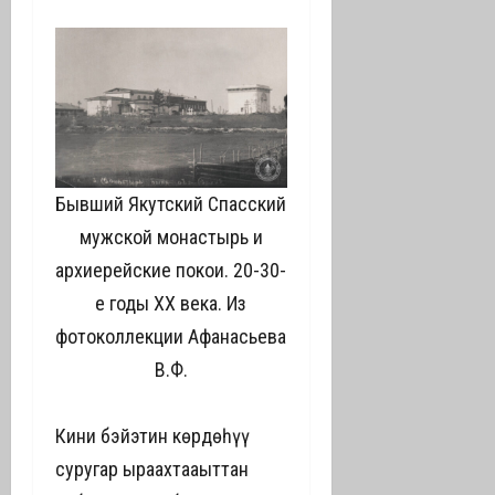
Бывший Якутский Спасский
мужской монастырь и
архиерейские покои. 20-30-
е годы ХХ века. Из
фотоколлекции Афанасьева
В.Ф.
Кини бэйэтин көрдөһүү
суругар ыраахтааҕыттан