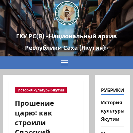
ГКУ РС(Я) «Национальный архив
Республики Саха (Якутия)»
Основное
меню
РУБРИКИ
История культуры Якутии
Прошение
История
царю: как
культуры
Якутии
строили
Спасский