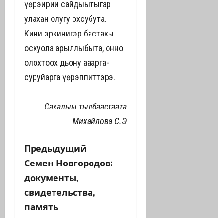
үөрэҕирии сайдыытыгар
улахан олугу охсубута.
Кини эркинигэр бастакы
оскуола арыллыбыта, онно
олохтоох дьону ааҕарга-
суруйарга үөрэппиттэрэ.
Сахалыы тылбаастаата
Михайлова С.Э
Н
Предыдущий
Семен Новгородов:
а
документы,
в
свидетельства,
память
и