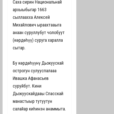
Саха сирин Национальнай
архыыбыгар 1663
сыллаахха Алексей
Михайлович ыраахтааҕыга
анаан суруллубут чолобуут
(көрдөһүү) суруга харалла
сытар.
Бу көрдөһүүнү Дьокуускай
острогун сулууспалааҕа
Ивашка Афанасьев
суруйбут. Кини
Дьокуускайдааҕы Спасскай
манастыыр тутуутун
салайар киһинэн анаммыта.