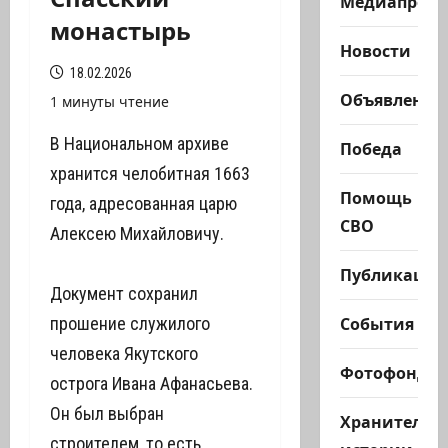
Медиапроек
монастырь
Новости
18.02.2026
Объявления
1 минуты чтение
В Национальном архиве
Победа
хранится челобитная 1663
Помощь
года, адресованная царю
СВО
Алексею Михайловичу.
Публикации
Документ сохранил
События
прошение служилого
человека Якутского
Фотофонд
острога Ивана Афанасьева.
Он был выбран
Хранители
строителем, то есть