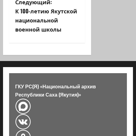
Следующий:
г
К 100-летию Якутской
а
национальной
военной школы
ц
и
я
з
а
ГКУ РС(Я) «Национальный архив
Республики Саха (Якутия)»
п
и
с