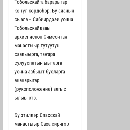
Тобольскайга барарыгар
көҥүл көрдөһөр. Бу айанын
сыала – Сибиирдээҕи уонна
Тобольскайдааҕы
архиепископ Симеонтан
манастыыр тутуутун
саҕалыырга, таҥара
сулууспатын ыытарга
уонна аҕабыыт буоларга
ананарыгар
(рукоположение) алгыс
ылыы этэ.
Бу этиллэр Спасскай
манастыыр Саха сиригэр