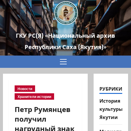
ГКУ РС(Я) «Национальный архив
Республики Саха (Якутия)»
Основное
меню
РУБРИКИ
Новости
Хранители истории
История
Петр Румянцев
культуры
получил
Якутии
нагрудный знак