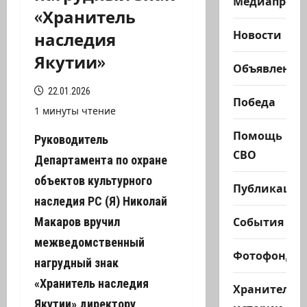
Медиапроек
«Хранитель
наследия
Новости
Якутии»
Объявления
22.01.2026
Победа
1 минуты чтение
Помощь
Руководитель
СВО
Департамента по охране
объектов культурного
Публикации
наследия РС (Я) Николай
События
Макаров вручил
межведомственный
Фотофонд
нагрудный знак
«Хранитель наследия
Хранители
Якутии» директору