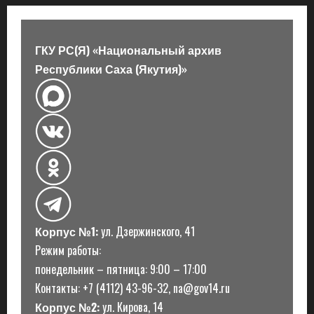
а
п
ГКУ РС(Я) «Национальный архив
Республики Саха (Якутия)»
и
с
и
Корпус №1:
ул. Дзержинского, 41
Режим работы:
понедельник – пятница: 9:00 – 17:00
Контакты: +7 (4112) 43-96-32, na@gov14.ru
Корпус №2:
ул. Кирова, 14