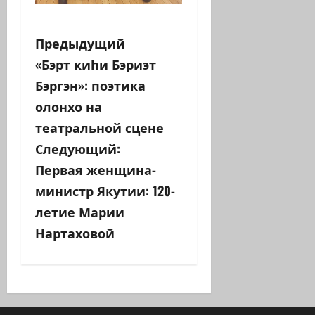
Н
Предыдущий
«Бэрт киһи Бэриэт
а
Бэргэн»: поэтика
в
олонхо на
театральной сцене
и
Следующий:
г
Первая женщина-
а
министр Якутии: 120-
летие Марии
ц
Нартаховой
и
я
з