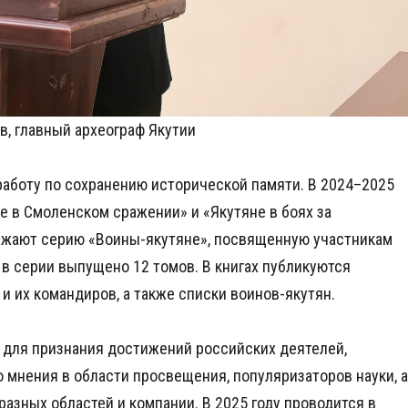
, главный археограф Якутии
аботу по сохранению исторической памяти. В 2024–2025
не в Смоленском сражении» и «Якутяне в боях за
лжают серию «Воины-якутяне», посвященную участникам
в серии выпущено 12 томов. В книгах публикуются
и их командиров, а также списки воинов-якутян.
 для признания достижений российских деятелей,
о мнения в области просвещения, популяризаторов науки, а
азных областей и компании. В 2025 году проводится в