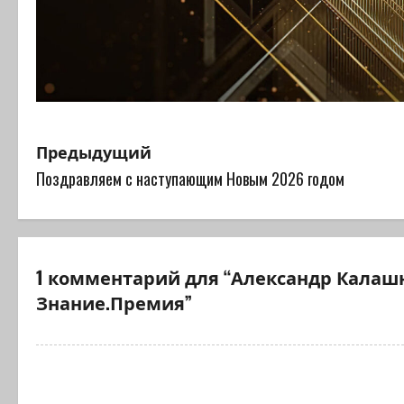
Н
Предыдущий
Поздравляем с наступающим Новым 2026 годом
а
в
и
1 комментарий для “
Александр Калашн
г
Знание.Премия
”
а
ц