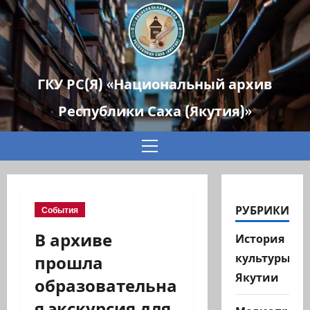
ГКУ РС(Я) «Национальный архив
Республики Саха (Якутия)»
Основное
меню
РУБРИКИ
События
В архиве
История
прошла
культуры
Якутии
образовательна
я экскурсия для