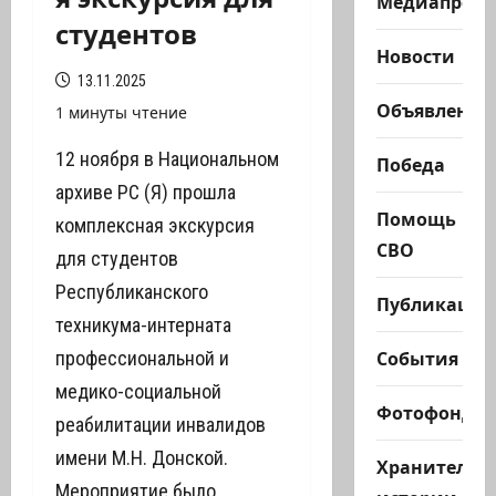
Медиапроек
студентов
Новости
13.11.2025
Объявления
1 минуты чтение
12 ноября в Национальном
Победа
архиве РС (Я) прошла
Помощь
комплексная экскурсия
СВО
для студентов
Республиканского
Публикации
техникума-интерната
События
профессиональной и
медико-социальной
Фотофонд
реабилитации инвалидов
имени М.Н. Донской.
Хранители
Мероприятие было