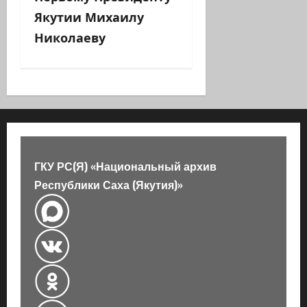
и
Якутии Михаилу
Николаеву
я
з
а
п
и
ГКУ РС(Я) «Национальный архив
с
Республики Саха (Якутия)»
и