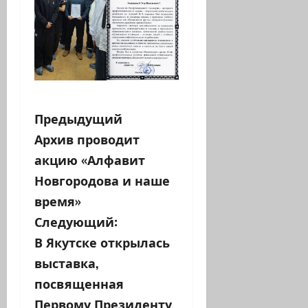
Н
Предыдущий
Архив проводит
а
акцию «Алфавит
в
Новгородова и наше
время»
и
Следующий:
г
В Якутске открылась
а
выставка,
посвященная
ц
Первому Президенту