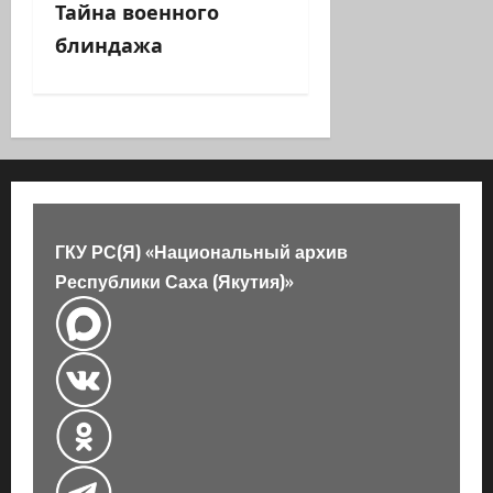
Тайна военного
г
блиндажа
а
ц
и
я
ГКУ РС(Я) «Национальный архив
з
Республики Саха (Якутия)»
а
п
и
с