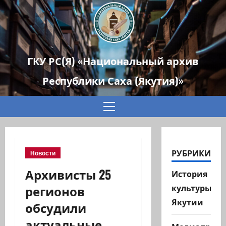
ГКУ РС(Я) «Национальный архив
Республики Саха (Якутия)»
Основное
меню
РУБРИКИ
Новости
Архивисты 25
История
регионов
культуры
Якутии
обсудили
актуальные