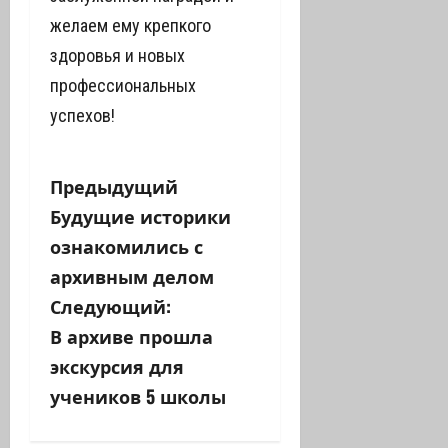
желаем ему крепкого
здоровья и новых
профессиональных
успехов!
Н
Предыдущий
Будущие историки
а
ознакомились с
в
архивным делом
Следующий:
и
В архиве прошла
г
экскурсия для
а
учеников 5 школы
ц