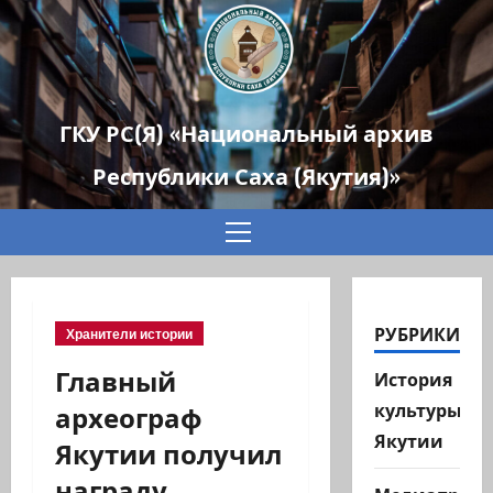
ГКУ РС(Я) «Национальный архив
Республики Саха (Якутия)»
Основное
меню
РУБРИКИ
Хранители истории
Главный
История
археограф
культуры
Якутии
Якутии получил
награду