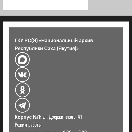
и
я
з
ГКУ РС(Я) «Национальный архив
а
Республики Саха (Якутия)»
п
и
с
и
Корпус №1:
ул. Дзержинского, 41
Режим работы: