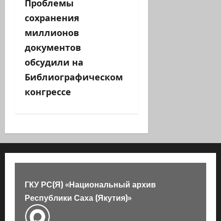
а
Проблемы
сохранения
ц
миллионов
и
документов
обсудили на
я
Библиографическом
з
конгрессе
а
п
и
с
ГКУ РС(Я) «Национальный архив
и
Республики Саха (Якутия)»