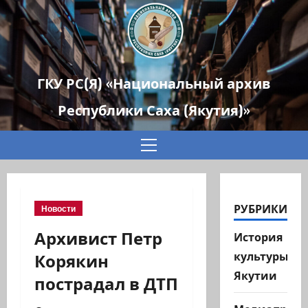
ГКУ РС(Я) «Национальный архив
Республики Саха (Якутия)»
Основное
меню
РУБРИКИ
Новости
Архивист Петр
История
Корякин
культуры
Якутии
пострадал в ДТП