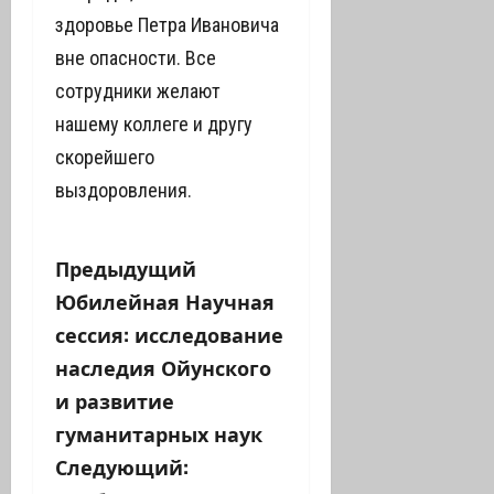
здоровье Петра Ивановича
вне опасности. Все
сотрудники желают
нашему коллеге и другу
скорейшего
выздоровления.
Н
Предыдущий
Юбилейная Научная
а
сессия: исследование
в
наследия Ойунского
и развитие
и
гуманитарных наук
г
Следующий: