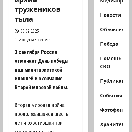
Медиапроек
тружеников
Новости
тыла
Объявления
03.09.2025
1 минуты чтение
Победа
3 сентября Россия
Помощь
отмечает День победы
СВО
над милитаристской
Японией и окончание
Публикации
Второй мировой войны.
События
Вторая мировая война,
Фотофонд
продолжавшаяся шесть
лет и охватившая три
Хранители
континента, стала