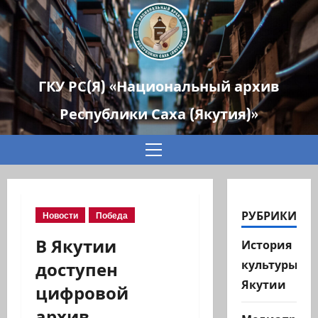
ГКУ РС(Я) «Национальный архив
Республики Саха (Якутия)»
Основное
меню
РУБРИКИ
Новости
Победа
В Якутии
История
доступен
культуры
Якутии
цифровой
архив