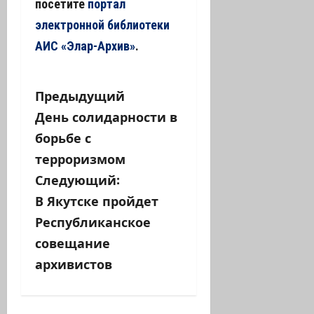
посетите
портал
электронной библиотеки
АИС «Элар-Архив»
.
Н
Предыдущий
День солидарности в
а
борьбе с
в
терроризмом
Следующий:
и
В Якутске пройдет
г
Республиканское
а
совещание
архивистов
ц
и