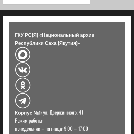
я
з
а
ГКУ РС(Я) «Национальный архив
Республики Саха (Якутия)»
п
и
с
и
Корпус №1:
ул. Дзержинского, 41
Режим работы:
понедельник – пятница: 9:00 – 17:00