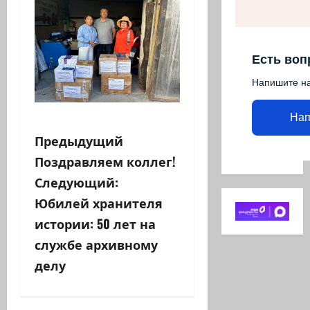
Есть воп
Напишите н
Нап
Н
Предыдущий
Поздравляем коллег!
а
Следующий:
в
Юбилей хранителя
истории: 50 лет на
и
службе архивному
г
делу
а