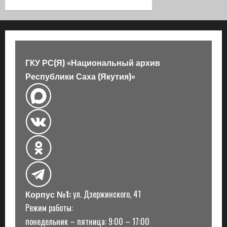
ц
и
я
ГКУ РС(Я) «Национальный архив
з
Республики Саха (Якутия)»
а
п
и
с
и
Корпус №1:
ул. Дзержинского, 41
Режим работы:
понедельник – пятница: 9:00 – 17:00