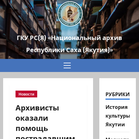
ГКУ РС(Я) «Национальный архив
Республики Саха (Якутия)»
Основное
меню
РУБРИКИ
Новости
Архивисты
История
оказали
культуры
Якутии
помощь
пострадавшим