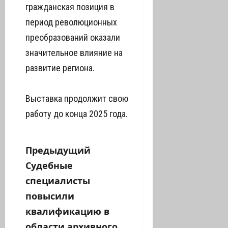
гражданская позиция в
период революционных
преобразований оказали
значительное влияние на
развитие региона.
Выставка продолжит свою
работу до конца 2025 года.
Н
Предыдущий
Судебные
а
специалисты
в
повысили
квалификацию в
и
области архивного