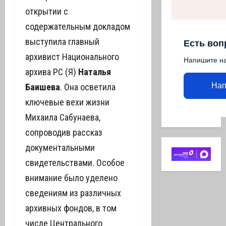
открытии с
содержательным докладом
выступила главный
Есть воп
архивист Национального
Напишите н
архива РС (Я)
Наталья
Нап
Баишева
. Она осветила
ключевые вехи жизни
Михаила Сабунаева,
сопроводив рассказ
документальными
свидетельствами. Особое
внимание было уделено
сведениям из различных
архивных фондов, в том
числе Центрального