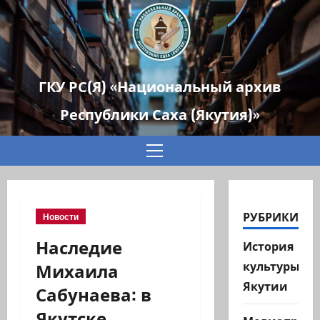
ГКУ РС(Я) «Национальный архив
Республики Саха (Якутия)»
Основное
меню
РУБРИКИ
Новости
Наследие
История
Михаила
культуры
Якутии
Сабунаева: в
Якутске