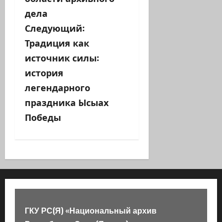
г
дела
а
Следующий:
Традиция как
ц
источник силы:
и
история
легендарного
я
праздника Ысыах
з
Победы
а
п
и
с
ГКУ РС(Я) «Национальный архив
и