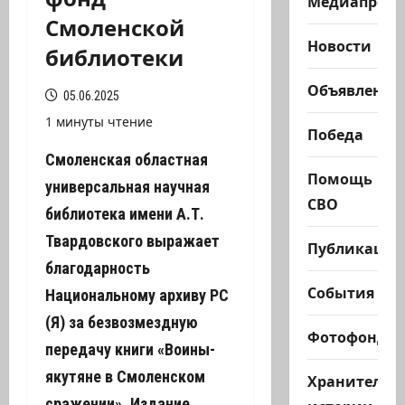
Медиапроек
Смоленской
Новости
библиотеки
Объявления
05.06.2025
1 минуты чтение
Победа
Смоленская областная
Помощь
универсальная научная
СВО
библиотека имени А.Т.
Твардовского выражает
Публикации
благодарность
События
Национальному архиву РС
(Я) за безвозмездную
Фотофонд
передачу книги «Воины-
якутяне в Смоленском
Хранители
сражении». Издание