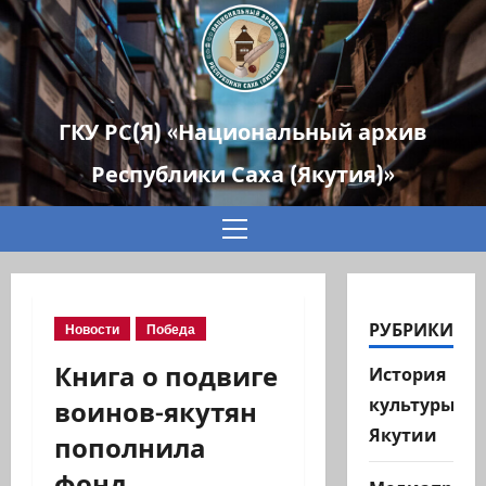
ГКУ РС(Я) «Национальный архив
Республики Саха (Якутия)»
Основное
меню
РУБРИКИ
Новости
Победа
Книга о подвиге
История
воинов-якутян
культуры
Якутии
пополнила
фонд