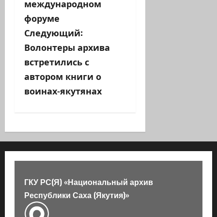
международном
и
форуме
г
Следующий:
а
Волонтеры архива
встретились с
ц
автором книги о
и
воинах-якутянах
я
з
а
п
ГКУ РС(Я) «Национальный архив
и
Республики Саха (Якутия)»
с