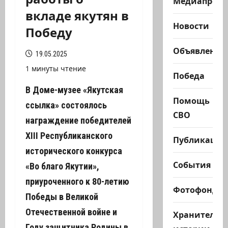
Медиапроек
вкладе якутян в
Новости
Победу
Объявления
19.05.2025
1 минуты чтение
Победа
В Доме-музее «Якутская
Помощь
ссылка» состоялось
СВО
награждение победителей
ХIII Республиканского
Публикации
исторического конкурса
События
«Во благо Якутии»,
приуроченного к 80-летию
Фотофонд
Победы в Великой
Отечественной войне и
Хранители
Году защитника Родины в