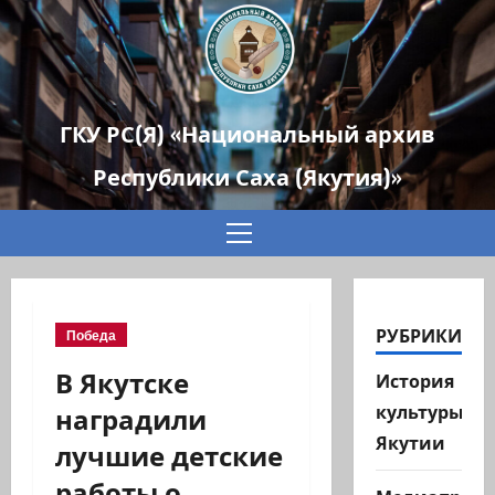
ГКУ РС(Я) «Национальный архив
Республики Саха (Якутия)»
Основное
меню
РУБРИКИ
Победа
В Якутске
История
наградили
культуры
Якутии
лучшие детские
работы о