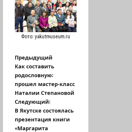
Фото: yakutmuseum.ru
Н
Предыдущий
Как составить
а
родословную:
в
прошел мастер-класс
Наталии Степановой
и
Следующий:
г
В Якутске состоялась
а
презентация книги
«Маргарита