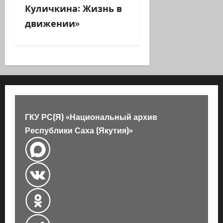
ц
Куличкина: Жизнь в
и
движении»
я
з
а
п
ГКУ РС(Я) «Национальный архив
и
Республики Саха (Якутия)»
с
и