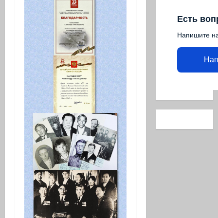
Есть воп
Напишите н
Нап