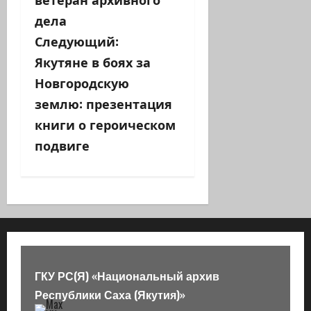
дела
и
Следующий:
г
Якутяне в боях за
а
Новгородскую
землю: презентация
ц
книги о героическом
и
подвиге
я
з
а
п
ГКУ РС(Я) «Национальный архив
и
Республики Саха (Якутия)»