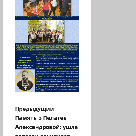
Н
Предыдущий
Память о Пелагее
а
Александровой: ушла
в
ветеран архивного