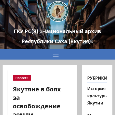
ГКУ РС(Я) «Национальный архив
Республики Саха (Якутия)»
Основное
меню
РУБРИКИ
Новости
Якутяне в боях
История
за
культуры
Якутии
освобождение
земли