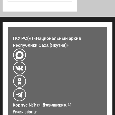
я
з
а
п
ГКУ РС(Я) «Национальный архив
Республики Саха (Якутия)»
и
с
и
Корпус №1:
ул. Дзержинского, 41
Режим работы: