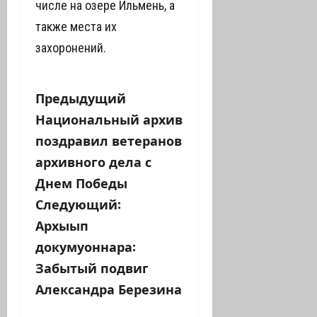
числе на озере Ильмень, а
также места их
захоронений.
Н
Предыдущий
Национальный архив
а
поздравил ветеранов
в
архивного дела с
Днем Победы
и
Следующий:
г
Архыып
а
докумуоннара:
Забытый подвиг
ц
Александра Березина
и