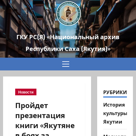
ГКУ РС(Я) «Национальный архив
Республики Саха (Якутия)»
Основное
меню
РУБРИКИ
Новости
Пройдет
История
презентация
культуры
Якутии
книги «Якутяне
в боях за