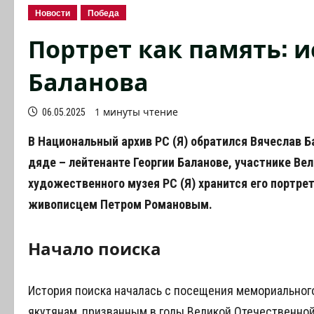
Новости
Победа
Портрет как память: 
Баланова
1 минуты чтение
06.05.2025
В Национальный архив РС (Я) обратился Вячеслав 
дяде – лейтенанте Георгии Баланове, участнике Ве
художественного музея РС (Я) хранится его портре
живописцем Петром Романовым.
Начало поиска
История поиска началась с посещения мемориальног
якутянам, призванным в годы Великой Отечественной