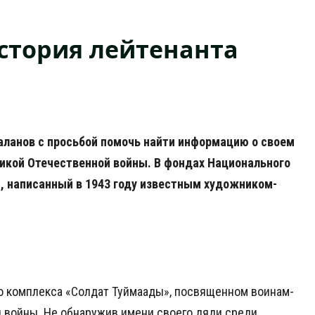
история лейтенанта
Баланов с просьбой помочь найти информацию о своем
ликой Отечественной войны. В фондах Национального
т, написанный в 1943 году известным художником-
о комплекса «Солдат Туймаады», посвященном воинам-
 войны. Не обнаружив имени своего дяди среди