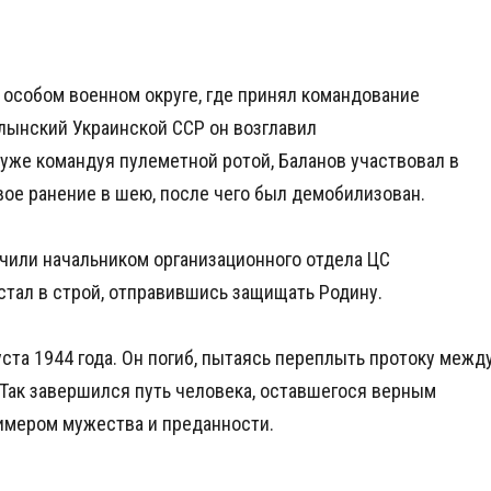
 особом военном округе, где принял командование
лынский Украинской ССР он возглавил
 уже командуя пулеметной ротой, Баланов участвовал в
евое ранение в шею, после чего был демобилизован.
чили начальником организационного отдела ЦС
стал в строй, отправившись защищать Родину.
уста 1944 года. Он погиб, пытаясь переплыть протоку межд
Так завершился путь человека, оставшегося верным
римером мужества и преданности.