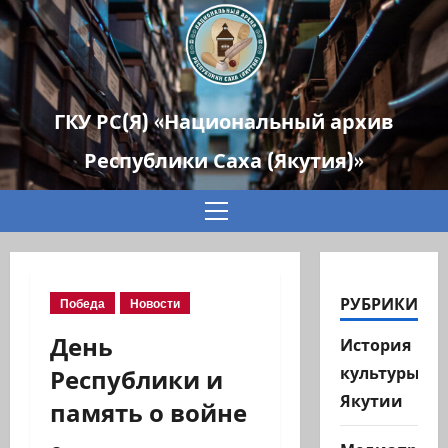
ГКУ РС(Я) «Национальный архив
Республики Саха (Якутия)»
Основное
меню
РУБРИКИ
Победа
Новости
День
История
Республики и
культуры
Якутии
память о войне