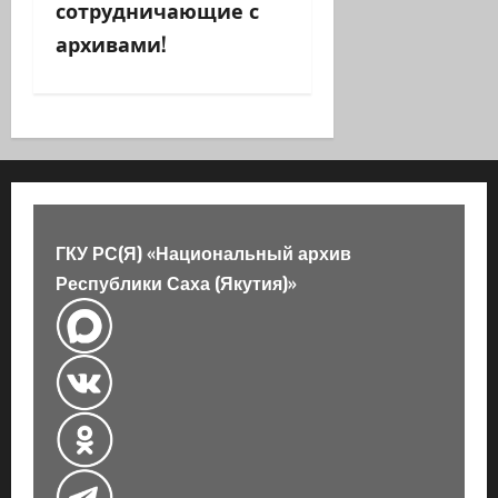
сотрудничающие с
и
архивами!
я
з
а
п
ГКУ РС(Я) «Национальный архив
и
Республики Саха (Якутия)»
с
и