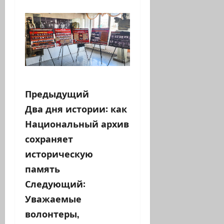
Н
Предыдущий
Два дня истории: как
а
Национальный архив
в
сохраняет
историческую
и
память
г
Следующий:
а
Уважаемые
волонтеры,
ц