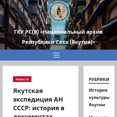
ГКУ РС(Я) «Национальный архив
Республики Саха (Якутия)»
Основное
меню
РУБРИКИ
Новости
Якутская
История
экспедиция АН
культуры
Якутии
СССР: история в
документах