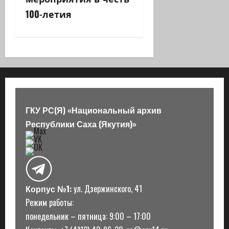
ц
100-летия
и
я
з
а
п
ГКУ РС(Я) «Национальный архив
Республики Саха (Якутия)»
и
с
и
Корпус №1:
ул. Дзержинского, 41
Режим работы:
понедельник – пятница: 9:00 – 17:00