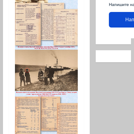
Напишите н
Нап