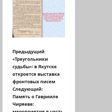
Н
Предыдущий
«Треугольники
а
судьбы»: в Якутске
в
откроется выставка
фронтовых писем
и
Следующий:
г
Память о Гаврииле
а
Чиряеве:
мероприятия в честь