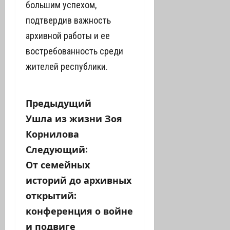
большим успехом,
подтвердив важность
архивной работы и ее
востребованность среди
жителей республики.
Н
Предыдущий
Ушла из жизни Зоя
а
Корнилова
в
Следующий:
От семейных
и
историй до архивных
г
открытий:
а
конференция о войне
и подвиге