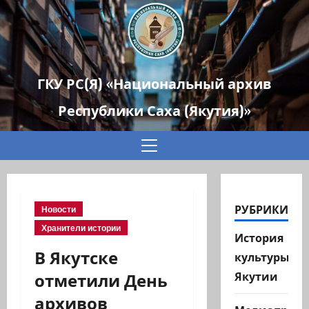
ГКУ РС(Я) «Национальный архив
Республики Саха (Якутия)»
Основное
меню
РУБРИКИ
Новости
Хранители истории
История
В Якутске
культуры
отметили День
Якутии
архивов