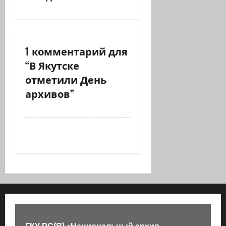
ц
и
я
1 комментарий для
з
“
В Якутске
отметили День
а
архивов
”
п
и
с
и
ГКУ РС(Я) «Национальный архив