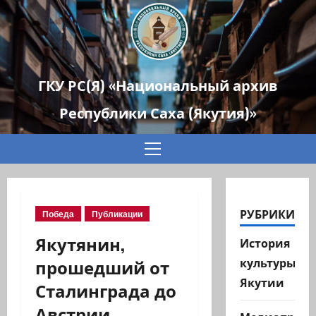
ГКУ РС(Я) «Национальный архив
Республики Саха (Якутия)»
Основное
меню
РУБРИКИ
Победа
Публикации
Якутянин,
История
прошедший от
культуры
Якутии
Сталинграда до
Австрии