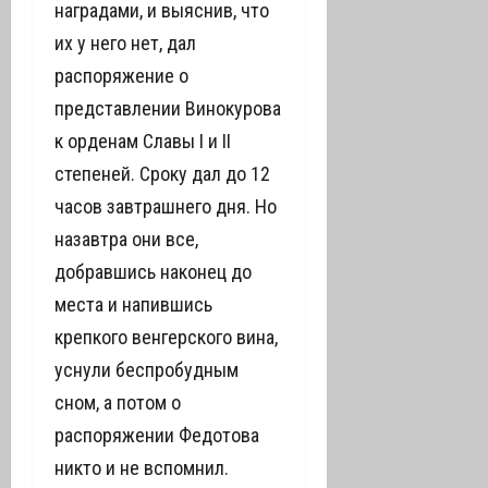
наградами, и выяснив, что
их у него нет, дал
распоряжение о
представлении Винокурова
к орденам Славы I и II
степеней. Сроку дал до 12
часов завтрашнего дня. Но
назавтра они все,
добравшись наконец до
места и напившись
крепкого венгерского вина,
уснули беспробудным
сном, а потом о
распоряжении Федотова
никто и не вспомнил.