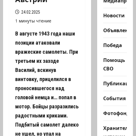
Медиапроек
24.02.2025
Новости
1 минуты чтение
Объявления
В августе 1943 года наши
позиции атаковали
Победа
вражеские самолеты. При
Помощь
третьем их заходе
СВО
Василий, вскинув
винтовку, прицелился в
Публикации
проносившегося над
головой немца и… попал в
События
мотор. Бойцы разразились
Фотофонд
радостными криками.
Подбитый самолет далеко
Хранители
не ушел, но упал на