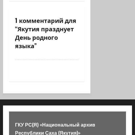
я
з
1 комментарий для
“
Якутия празднует
а
День родного
п
языка
”
и
с
и
ГКУ РС(Я) «Национальный архив
Республики Саха (Якутия)»