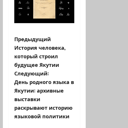
Н
Предыдущий
История человека,
а
который строил
в
будущее Якутии
Следующий:
и
День родного языка в
г
Якутии: архивные
а
выставки
раскрывают историю
ц
языковой политики
и