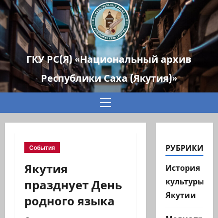
ГКУ РС(Я) «Национальный архив
Республики Саха (Якутия)»
Основное
меню
РУБРИКИ
События
Якутия
История
празднует День
культуры
Якутии
родного языка